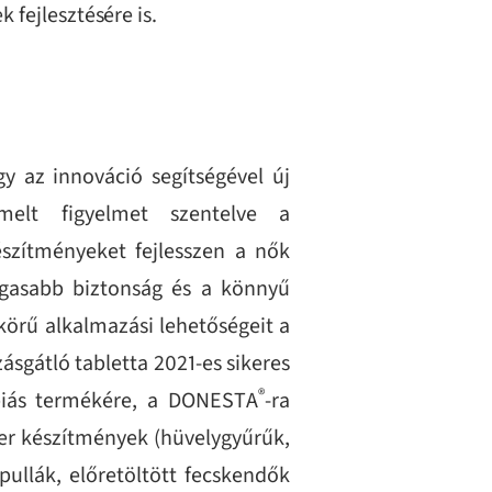
 fejlesztésére is.
gy az innováció segítségével új
emelt figyelmet szentelve a
észítményeket fejlesszen a nők
agasabb biztonság és a könnyű
skörű alkalmazási lehetőségeit a
sgátló tabletta 2021-es sikeres
®
piás termékére, a DONESTA
-ra
er készítmények (hüvelygyűrűk,
pullák, előretöltött fecskendők