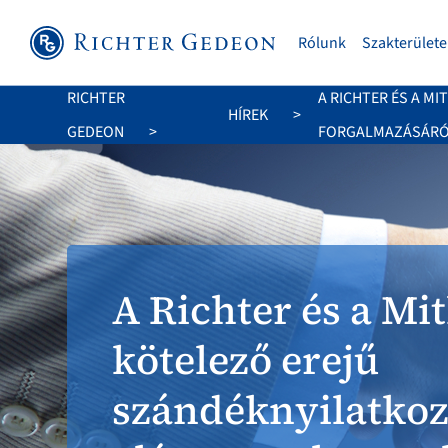
Rólunk
Szakterülete
RICHTER
A RICHTER ÉS A M
HÍREK
GEDEON
FORGALMAZÁSÁRÓ
A Richter és a Mi
kötelező erejű
szándéknyilatkoz