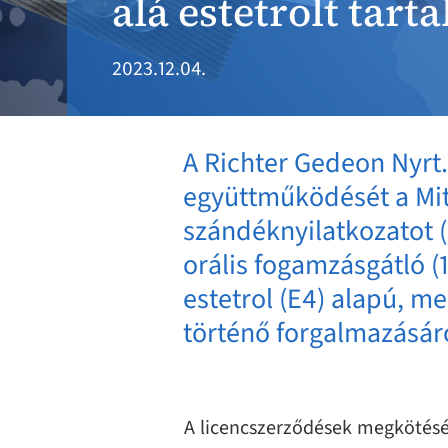
alá estetrolt tart
2023.12.04.
A Richter Gedeon Nyrt. 
együttműködését a Mith
szándéknyilatkozatot (
orális fogamzásgátló (
estetrol (E4) alapú, m
történő forgalmazásáró
A licencszerződések megkötésév