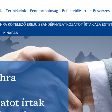
k
Termékeink
Fenntarthatóság
Befektetők
Karrier
Beszerzés
ITHRA KÖTELEZŐ EREJŰ SZÁNDÉKNYILATKOZATOT ÍRTAK ALÁ EST
L KÍNÁBAN
thra
atot írtak