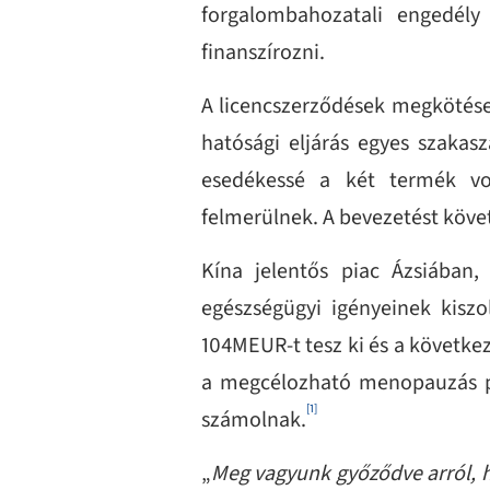
forgalombahozatali engedély 
finanszírozni.
A licencszerződések megkötések
hatósági eljárás egyes szaka
esedékessé a két termék von
felmerülnek. A bevezetést követ
Kína jelentős piac Ázsiában,
egészségügyi igényeinek kisz
104MEUR-t tesz ki és a követke
a megcélozható menopauzás pi
[1]
számolnak.
„
Meg vagyunk győződve arról, ho