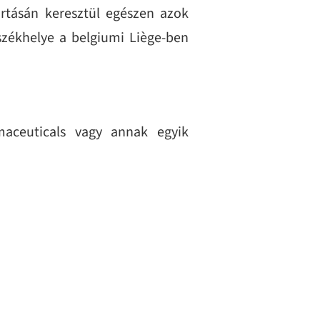
yártásán keresztül egészen azok
székhelye a belgiumi Liège-ben
aceuticals vagy annak egyik