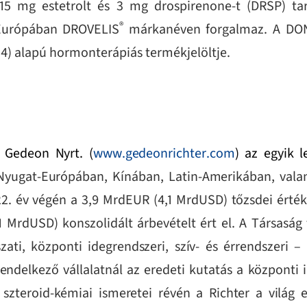
15 mg estetrolt és 3 mg drospirenone-t (DRSP) tar
®
 Európában DROVELIS
márkanéven forgalmaz. A DO
E4) alapú hormonterápiás termékjelöltje
.
 Gedeon Nyrt. (
www.gedeonrichter.com
) az egyik 
 Nyugat-Európában, Kínában, Latin-Amerikában, vala
2022. év végén a 3,9 MrdEUR (4,1 MrdUSD) tőzsdei érté
 MrdUSD) konszolidált árbevételt ért el. A Társaság
zati, központi idegrendszeri, szív- és érrendszeri –
endelkező vállalatnál az eredeti kutatás a központi
 szteroid-kémiai ismeretei révén a Richter a világ e