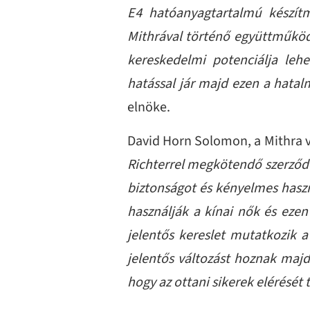
E4 hatóanyagtartalmú készítm
Mithrával történő együttműködé
kereskedelmi potenciálja leh
hatással jár majd ezen a hatal
elnöke.
David Horn Solomon, a Mithra ve
Richterrel megkötendő szerződé
biztonságot és kényelmes haszn
használják a kínai nők és ezen
jelentős kereslet mutatkozik 
jelentős változást hoznak maj
hogy az ottani sikerek elérését