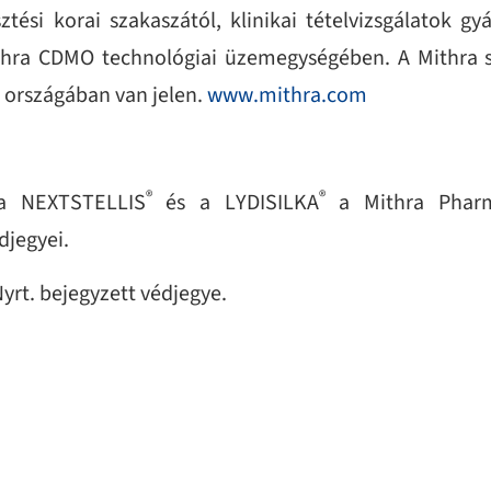
ztési korai szakaszától, klinikai tételvizsgálatok g
ithra CDMO technológiai üzemegységében.
A Mithra 
0 országában van jelen.
www.mithra.com
®
®
 a
NEXTSTELLIS
és a LYDISILKA
a Mithra Pharm
djegyei.
yrt. bejegyzett védjegye.