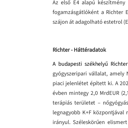
Az első E4 alapú készítmény 
fogamzásgátlóként a Richter
szájon át adagolható estetrol (
Richter - Háttéradatok
A budapesti székhelyű Richter
gyógyszeripari vállalat, amely
piaci jelenlétet épített ki. A 
évben mintegy 2,0 MrdEUR (2,1
terápiás területet – nőgyógyás
legnagyobb K+F központjával r
irányul. Széleskörűen elismert