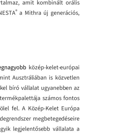
talmaz, amit kombinált orális
®
NESTA
a Mithra új generációs,
legnagyobb
közép-kelet-európai
mint Ausztráliában is közvetlen
kkel bíró vállalat ugyanebben az
 termékpalettája számos fontos
 ölel fel. A Közép-Kelet Európa
 idegrendszer megbetegedéseire
gyik legjelentősebb vállalata a