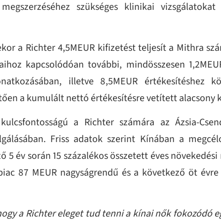
megszerzéséhez szükséges klinikai vizsgálatokat
or a Richter 4,5MEUR kifizetést teljesít a Mithra sz
szaihoz kapcsolódóan további, mindösszesen 1,2MEUR
atkozásában, illetve 8,5MEUR értékesítéshez köt
ően a kumulált nettó értékesítésre vetített alacsony 
 kulcsfontosságú a Richter számára az Ázsia-Cse
olgálásában. Friss adatok szerint Kínában a megcél
ző 5 év során 15 százalékos összetett éves növekedési
ac 87 MEUR nagyságrendű és a következő öt évre 
gy a Richter eleget tud tenni a kínai nők fokozódó e