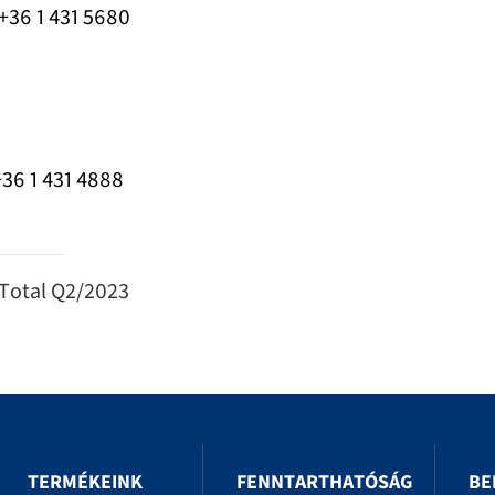
 431 5680
 431 4888
 Total Q2/2023
TERMÉKEINK
FENNTARTHATÓSÁG
BE