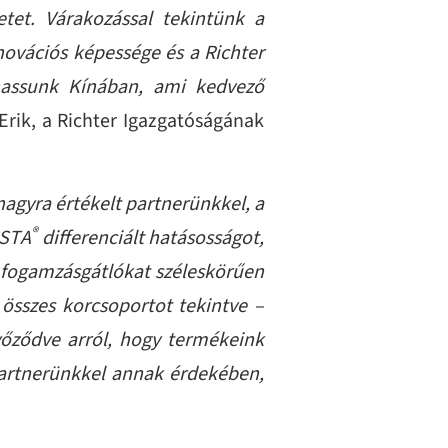
tet. Várakozással tekintünk a
novációs képessége és a Richter
thassunk Kínában, ami kedvező
rik, a Richter Igazgatóságának
nagyra értékelt partnerünkkel, a
®
ESTA
differenciált hatásosságot,
s fogamzásgátlókat széleskörűen
 összes korcsoportot tekintve –
yőződve arról, hogy termékeink
partnerünkkel annak érdekében,