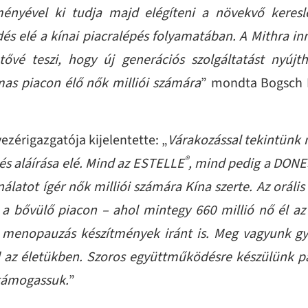
ényével ki tudja majd elégíteni a növekvő keresle
s elé a kínai piacralépés folyamatában. A Mithra in
etővé teszi, hogy új generációs szolgáltatást nyúj
mas piacon élő nők milliói számára
” mondta Bogsch E
zérigazgatója kijelentette: „
Várakozással tekintünk 
®
s aláírása elé. Mind az ESTELLE
, mind pedig a DON
álatot ígér nők milliói számára Kína szerte. Az oráli
 a bővülő piacon – ahol mintegy 660 millió nő él az
a menopauzás készítmények iránt is. Meg vagyunk g
d az életükben. Szoros együttműködésre készülünk 
 támogassuk.
”