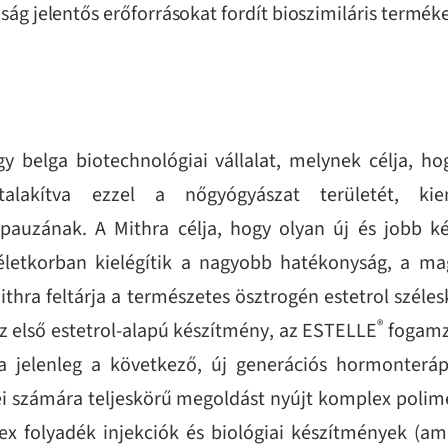
ág jelentős erőforrásokat fordít bioszimiláris termékek
y belga biotechnológiai vállalat, melynek célja, ho
átalakítva ezzel a nőgyógyászat területét, ki
opauzának.
A Mithra célja, hogy olyan új és jobb k
életkorban kielégítik a nagyobb hatékonyság, a m
Mithra feltárja a természetes ösztrogén estetrol széle
®
z első estetrol-alapú készítmény, az ESTELLE
fogamzá
a jelenleg a következő, új generációs hormonterá
ei számára teljeskörű megoldást nyújt komplex polim
x folyadék injekciók és biológiai készítmények (am