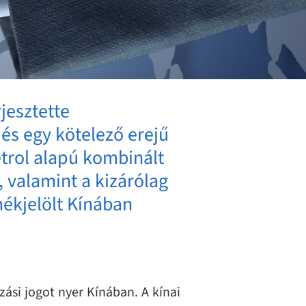
jesztette
és egy kötelező erejű
etrol alapú kombinált
, valamint a kizárólag
mékjelölt Kínában
ási jogot nyer Kínában. A kínai