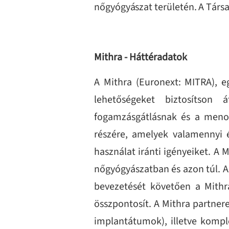
nőgyógyászat területén. A Társas
Mithra - Háttéradatok
A Mithra (Euronext: MITRA), eg
lehetőségeket biztosítson 
fogamzásgátlásnak és a men
részére, amelyek valamennyi 
használat iránti igényeiket. A 
nőgyógyászatban és azon túl. A
bevezetését követően
a Mithr
összpontosít. A
Mithra partner
implantátumok), illetve komple