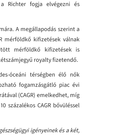
 a Richter fogja elvégezni és
ámára. A megállapodás szerint a
 mérföldkő kifizetések válnak
ött mérföldkő kifizetések is
kétszámjegyű royalty fizetendő.
ndes-óceáni térségben élő nők
ozható fogamzásgátló piac évi
 rátával (CAGR) emelkedhet, míg
10 százalékos CAGR bővüléssel
gészségügyi igényeinek és a két,