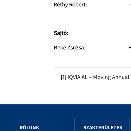
Réthy Róbert: +36 1
Sajtó:
Beke Zsuzsa: +36 1
[1]
IQVIA AL – Moving Annual
RÓLUNK
SZAKTERÜLETEK