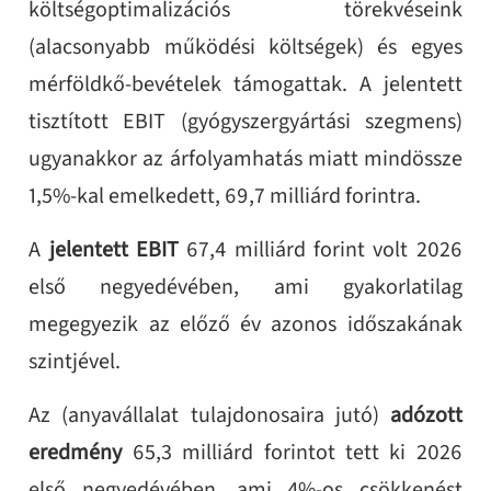
költségoptimalizációs törekvéseink
(alacsonyabb működési költségek) és egyes
mérföldkő
‑
bevételek támogattak. A jelentett
tisztított EBIT (gyógyszergyártási szegmens)
ugyanakkor az árfolyamhatás miatt mindössze
1,5%-kal emelkedett, 69,7 milliárd forintra.
A
jelentett EBIT
67,4 milliárd forint volt 2026
első negyedévében, ami gyakorlatilag
megegyezik az előző év azonos időszakának
szintjével.
Az (anyavállalat tulajdonosaira jutó)
adózott
eredmény
65,3 milliárd forintot tett ki 2026
első negyedévében, ami 4%-os csökkenést