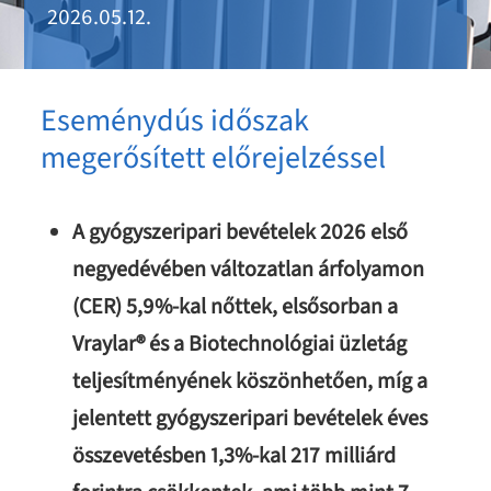
2026.05.12.
Eseménydús időszak
megerősített előrejelzéssel
A gyógyszeripari bevételek 2026 első
negyedévében változatlan árfolyamon
(CER) 5,9%-kal nőttek, elsősorban a
Vraylar® és a Biotechnológiai üzletág
teljesítményének köszönhetően, míg a
jelentett gyógyszeripari bevételek éves
összevetésben 1,3%-kal 217 milliárd