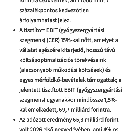
forintra csökkentek, ami több mint 7
százalékpontos kedvezőtlen
árfolyamhatást jelez.
A tisztított EBIT (gyógyszergyártási
szegmens) (CER) 15%-kal nőtt, amelyet a
vállalat egészére kiterjedő, hosszú távú
költségoptimalizációs törekvéseink
(alacsonyabb működési költségek) és
egyes mérföldkő
‑
bevételek támogattak; a
jelentett tisztított EBIT (gyógyszergyártási
szegmens) ugyanakkor mindössze 1,5%-
kal emelkedett, 69,7 milliárd forintra.
Az adózott eredmény 65,3 milliárd forint
volt 2026 első negyedévében, ami 4%-os