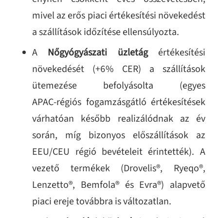
mivel az erős piaci értékesítési növekedést
a szállítások időzítése ellensúlyozta.
A
Nőgyógyászati üzletág
értékesítési
növekedését (+6% CER) a szállítások
ütemezése befolyásolta (egyes
APAC‑régiós fogamzásgátló értékesítések
várhatóan később realizálódnak az év
során, míg bizonyos előszállítások az
EEU/CEU régió bevételeit érintették). A
vezető termékek (Drovelis®, Ryeqo®,
Lenzetto®, Bemfola® és Evra®) alapvető
piaci ereje továbbra is változatlan.