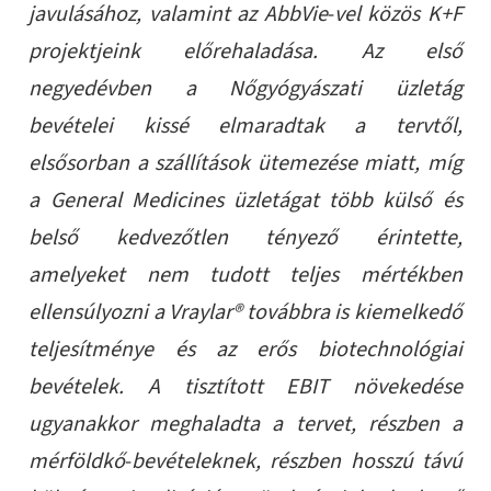
javulásához, valamint az AbbVie
‑
vel közös K+F
projektjeink előrehaladása. Az első
negyedévben a Nőgyógyászati üzletág
bevételei kissé elmaradtak a tervtől,
elsősorban a szállítások ütemezése miatt, míg
a General Medicines üzletágat több külső és
belső kedvezőtlen tényező érintette,
amelyeket nem tudott teljes mértékben
ellensúlyozni a Vraylar® továbbra is kiemelkedő
teljesítménye és az erős biotechnológiai
bevételek. A tisztított EBIT növekedése
ugyanakkor meghaladta a tervet, részben a
mérföldkő
‑
bevételeknek, részben hosszú távú