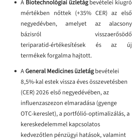
A
Biotechnológiai üzletág
bevételei kiugró
mértékben nőttek (+35% CER) az első
negyedévben, amelyet az alacsony
bázisról visszaerősödő
teriparatid‑értékesítések és az új
termékek forgalma hajtott.
A
General Medicines üzletág
bevételei
8,5%-kal estek vissza éves összevetésben
(CER) 2026 első negyedévében, az
influenzaszezon elmaradása (gyenge
OTC‑kereslet), a portfólió‑optimalizálás, a
kereskedelemmel kapcsolatos
kedvezőtlen pénzügyi hatások, valamint