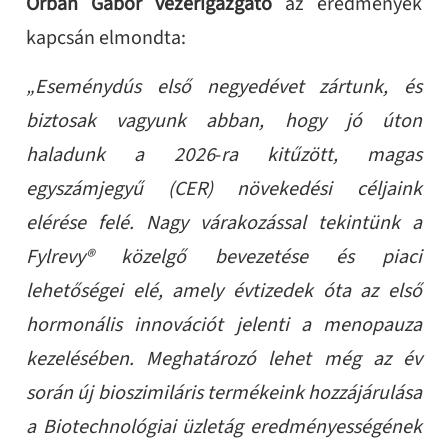
Orbán Gábor vezérigazgató
az eredmények
kapcsán elmondta:
„Eseménydús első negyedévet zártunk, és
biztosak vagyunk abban, hogy jó úton
haladunk a 2026
‑
ra kitűzött, magas
egyszámjegyű (CER) növekedési céljaink
elérése felé. Nagy várakozással tekintünk a
Fylrevy® közelgő bevezetése és piaci
lehetőségei elé, amely évtizedek óta az első
hormonális innovációt jelenti a menopauza
kezelésében. Meghatározó lehet még az év
során új bioszimiláris termékeink hozzájárulása
a Biotechnológiai üzletág eredményességének