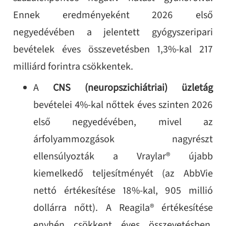
Ennek eredményeként 2026 első
negyedévében a jelentett gyógyszeripari
bevételek éves összevetésben 1,3%-kal 217
milliárd forintra csökkentek.
A
CNS (neuropszichiátriai) üzletág
bevételei 4%-kal nőttek éves szinten 2026
első negyedévében, mivel az
árfolyammozgások nagyrészt
ellensúlyozták a Vraylar® újabb
kiemelkedő teljesítményét (az AbbVie
nettó értékesítése 18%-kal, 905 millió
dollárra nőtt). A Reagila® értékesítése
enyhén csökkent éves összevetésben,