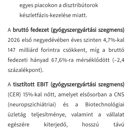
egyes piacokon a disztribútorok
készletfázis‑kezelése miatt.
A
bruttó fedezet (gyógyszergyártási szegmens)
2026 első negyedévében éves szinten 4,7%-kal
147 milliárd forintra csökkent, míg a bruttó
fedezeti hányad 67,6%-ra mérséklődött (–2,4
százalékpont).
A
tisztított EBIT (gyógyszergyártási szegmens)
(CER) 15%-kal nőtt, amelyet elsősorban a CNS
(neuropszichiátriai) és a Biotechnológiai
üzletág teljesítménye, valamint a vállalat
egészére kiterjedő, hosszú távú