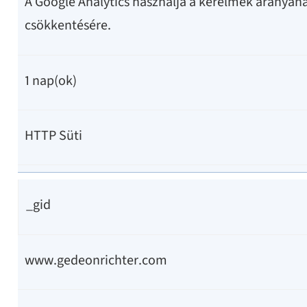
A Google Analytics használja a kérelmek arányán
csökkentésére.
1 nap(ok)
HTTP Süti
_gid
www.gedeonrichter.com