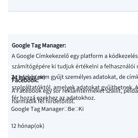
Google Tag Manager:
A Google Címkekezelő egy platform a kódkezelésh
számítógépére ki tudjuk értékelni a felhasználó
Az eszköz nem gyűjt személyes adatokat, de cím
24 hónap(ok)
Facebook:
szolgáltatóktól, amelyek adatokat gyűjthetnek.
A Facebook egy sor reklámterméket szállít, példáu
fér hozzá ezekhez az adatokhoz.
harmadik fél hirdetőitől.
Google Tag Manager
Be
Ki
12 hónap(ok)