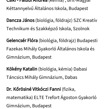
Csiki - Faludi Andrea
(kémia) , Brit-Magyar
Kéttannyelvű Általános Iskola, Budapest
Dancza János
(biológia, földrajz) SZC Kreatív
Technikum és Szakképző Iskola, Szolnok
Gelencsér Flóra
(biológia, földrajz) Budapesti
Fazekas Mihály Gyakorló Általános Iskola és
Gimnázium, Budapest
Kökény Katalin
(biológia, kémia) Dabasi
Táncsics Mihály Gimnázium, Dabas
Dr. Kőrösiné Vitkóczi Fanni
(fizika,
matematika) ELTE Trefort Ágoston Gyakorló
Gimnázium, Budapest