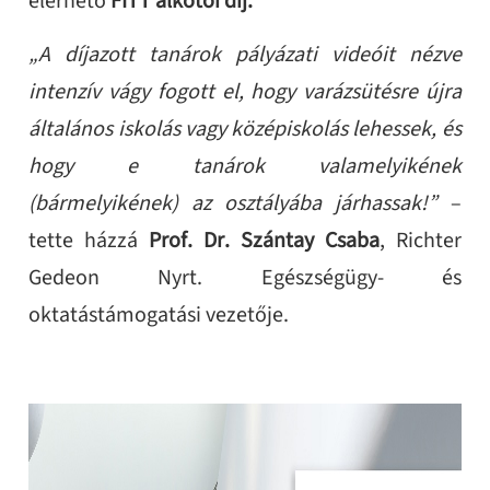
elérhető
FITT alkotói díj.
„A díjazott tanárok pályázati videóit nézve
intenzív vágy fogott el, hogy varázsütésre újra
általános iskolás vagy középiskolás lehessek, és
hogy e tanárok valamelyikének
(bármelyikének) az osztályába járhassak!”
–
tette házzá
Prof. D
r. Szántay Csaba
, Richter
Gedeon Nyrt. Egészségügy- és
oktatástámogatási vezetője.