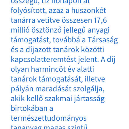
összegű, tíz hónapon át
folyósított, azaz a huszonkét
tanárra vetítve összesen 17,6
millió ösztönző jellegű anyagi
támogatást, továbbá a Társaság
és a díjazott tanárok közötti
kapcsolatteremtést jelent. A díj
olyan harmincöt év alatti
tanárok támogatását, illetve
pályán maradását szolgálja,
akik kellő szakmai jártasság
birtokában a
természettudományos
tananyag magas szintű,