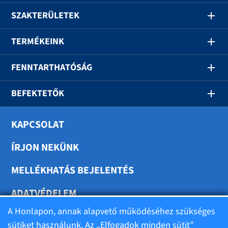
SZAKTERÜLETEK
TERMÉKEINK
FENNTARTHATÓSÁG
BEFEKTETŐK
KAPCSOLAT
ÍRJON NEKÜNK
MELLÉKHATÁS BEJELENTÉS
ADATVÉDELEM
A Honlapon, annak alapvető működéséhez szükséges
SÜTIK BEÁLLÍTÁSA
sütiket használunk. Az „Elfogadok minden sütit”